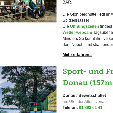
BAR.
Die Gföhlberghütte liegt im 
Spitzenklasse!
Die
Öffnungszeiten
findest
Wetter-webcam
Tagsüber ak
Minuten. So könnt ihr live s
dem Nebel – mit strahlende
Mehr erfahren...
Sport- und F
Donau (157m
Donau / Bewirtschaftet
am Ufer der Alten Donau
Telefon:
01/893 61 41