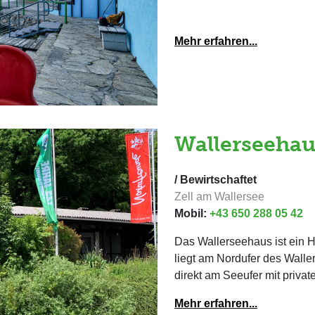
Mehr erfahren...
Wallerseehau
/ Bewirtschaftet
Zell am Wallersee
Mobil:
+43 650 288 05 42
Das Wallerseehaus ist ein 
liegt am Nordufer des Wall
direkt am Seeufer mit priva
Mehr erfahren...