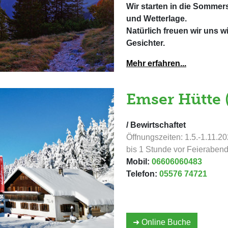
Wir starten in die Sommer
und Wetterlage.
Natürlich freuen wir uns w
Gesichter.
Mehr erfahren...
Emser Hütte 
/ Bewirtschaftet
Öffnungszeiten: 1.5.-1.11.2
bis 1 Stunde vor Feieraben
Mobil:
06606060483
Telefon:
05576 74721
➜ Online Buche