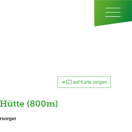
➜
auf Karte zeigen
Hütte (800m)
ersorger