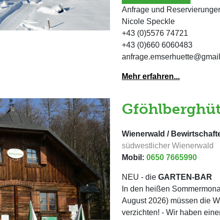
Anfrage und Reservierunge
Nicole Speckle
+43 (0)5576 74721
+43 (0)660 6060483
anfrage.emserhuette@gmai
Mehr erfahren...
Gföhlberghüt
Wienerwald / Bewirtschaft
südwestlicher Wienerwald
Mobil:
0650 7665990
NEU - die
GARTEN-BAR
In den heißen Sommermonate
August 2026) müssen die Wa
verzichten! - Wir haben ei