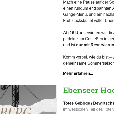
Mach eine Pause auf der Son
einen rundum entspannten Au
Gänge-Menü, und am nächste
Frühstücksbuffet voller Ener
Ab 16 Uhr
servieren wir di
perfekt zum Genießen in ge
und ist
nur mit Reservieru
Komm vorbei, wie du bist – w
gemeinsame Sommersaiso
Mehr erfahren...
Ebenseer Hoc
Totes Gebirge / Bewirtscha
im westlichen Teil des Tote