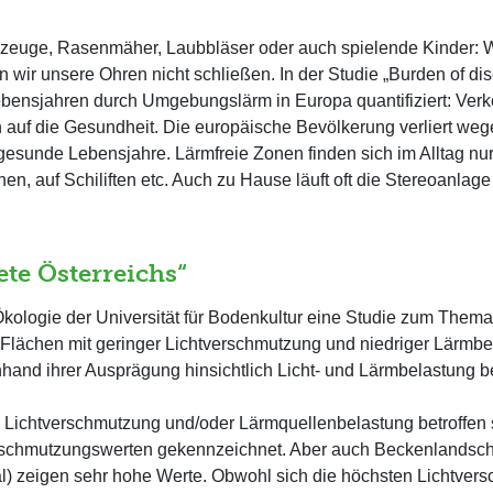
gzeuge, Rasenmäher, Laubbläser oder auch spielende Kinder: 
wir unsere Ohren nicht schließen. In der Studie „Burden of d
bensjahren durch Umgebungslärm in Europa quantifiziert: Verk
 auf die Gesundheit. Die europäische Bevölkerung verliert w
sunde Lebensjahre. Lärmfreie Zonen finden sich im Alltag nur 
en, auf Schiliften etc. Auch zu Hause läuft oft die Stereoanlage
te Österreichs“
 Ökologie der Universität für Bodenkultur eine Studie zum Them
 Flächen mit geringer Lichtverschmutzung und niedriger Lärmbe
hand ihrer Ausprägung hinsichtlich Licht- und Lärmbelastung b
n Lichtverschmutzung und/oder Lärmquellenbelastung betroffen 
rschmutzungswerten gekennzeichnet. Aber auch Beckenlandsch
ntal) zeigen sehr hohe Werte. Obwohl sich die höchsten Lichtv