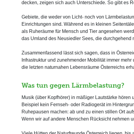
decken, zeigen sich auch Unterschiede. So gibt es 
Gebiete, die weder von Licht- noch von Lärmbelastung 
Einrichtungen sind. Während es in kleinen Seitentä
als Ruheräume für Mensch und Tier angesehen werde
das Umland des Neusiedler Sees, die durchgehend ni
Zusammenfassend lässt sich sagen, dass in Österrei
Infrastruktur und zunehmender Mobilität immer mehr
die letzten naturnahen Lebensräume Österreichs erha
Was tun gegen Lärmbelastung?
Musik (über Kopfhörer) in mäßiger Lautstärke hören 
Beispiel kein Fernseh- oder Radiogerät im Hintergr
Ruhepausen machen: ab und zu einen stillen Ort auf
Wenn wir auf andere Menschen Rücksicht nehmen und 
Viele Hütten der Naturfreunde Österreich liegen, bi