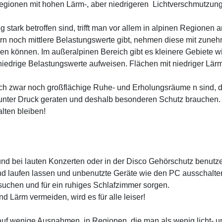
Regionen mit hohen Lärm-, aber niedrigeren Lichtverschmutzung
stark betroffen sind, trifft man vor allem in alpinen Regionen a
lern noch mittlere Belastungswerte gibt, nehmen diese mit zun
n können. Im außeralpinen Bereich gibt es kleinere Gebiete
edrige Belastungswerte aufweisen. Flächen mit niedriger Lärm-
ch zwar noch großflächige Ruhe- und Erholungsräume n sind, d
 unter Druck geraten und deshalb besonderen Schutz brauchen. 
lten bleiben!
und bei lauten Konzerten oder in der Disco Gehörschutz benutz
und laufen lassen und unbenutzte Geräte wie den PC ausschalte
suchen und für ein ruhiges Schlafzimmer sorgen.
Lärm vermeiden, wird es für alle leiser!
s auf wenige Ausnahmen, in Regionen, die man als wenig licht- 