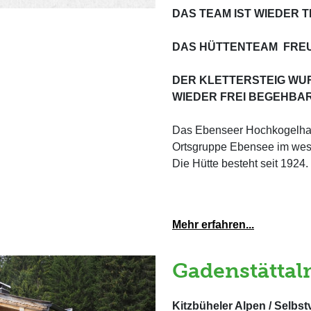
DAS TEAM IST WIEDER T
DAS HÜTTENTEAM FREUT 
DER KLETTERSTEIG WUR
WIEDER FREI BEGEHBAR (
Das Ebenseer Hochkogelhaus
Ortsgruppe Ebensee im westl
Die Hütte besteht seit 1924.
Mehr erfahren...
Gadenstättal
Kitzbüheler Alpen / Selbst