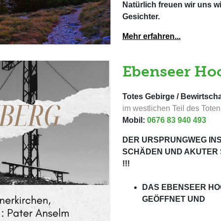
Natürlich freuen wir uns w
Gesichter.
Mehr erfahren...
Ebenseer Hoc
Totes Gebirge / Bewirtscha
im westlichen Teil des Tote
Mobil:
0676 83 940 493
DER URSPRUNGWEG INS
SCHÄDEN UND AKUTER 
!!!
DAS EBENSEER H
GEÖFFNET UND