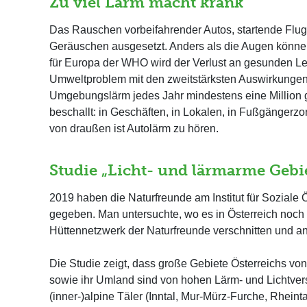
Zu viel Lärm macht krank
Das Rauschen vorbeifahrender Autos, startende Flu
Geräuschen ausgesetzt. Anders als die Augen können 
für Europa der WHO wird der Verlust an gesunden Le
Umweltproblem mit den zweitstärksten Auswirkungen
Umgebungslärm jedes Jahr mindestens eine Million ge
beschallt: in Geschäften, in Lokalen, in Fußgängerzon
von draußen ist Autolärm zu hören.
Studie „Licht- und lärmarme Gebie
2019 haben die Naturfreunde am Institut für Soziale
gegeben. Man untersuchte, wo es in Österreich noch
Hüttennetzwerk der Naturfreunde verschnitten und an
Die Studie zeigt, dass große Gebiete Österreichs vo
sowie ihr Umland sind von hohen Lärm- und Lichtve
(inner-)alpine Täler (Inntal, Mur-Mürz-Furche, Rhei